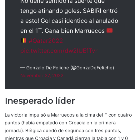
No tiene sentido la suerte que
tengo atinando goles. SABIRI entró
a esto! Gol casi identico al anulado
en el 1T. Gana bien Marruecos
#Qatar2022
pic.twitter.com/dw2IUEfTvr
— Gonzalo De Feliche (@GonzaDeFeliche)
November 27, 2022
Inesperado líder
La victoria impulsó a Marruecos a la cima del F con cuatro
puntos (había empatado con Croacia en la primera
jornada). Bélgica quedó de segunda con tres puntos,
mientras que Croacia y Canadá cierran la tabla con 1 y 0