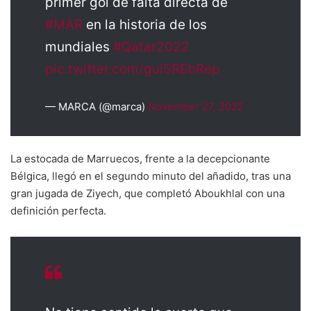
primer gol de falta directa de
#MAR
en la historia de los
mundiales
#Qatar2022
pic.twitter.com/gui5REbRep
— MARCA (@marca)
November 27, 2022
La estocada de Marruecos, frente a la decepcionante
Bélgica, llegó en el segundo minuto del añadido, tras una
gran jugada de Ziyech, que completó Aboukhlal con una
definición perfecta.