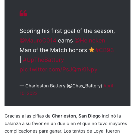
Scoring his first goal of the season,
@MauroC014
earns
@Heineken
Man of the Match honors
#CB93
|
#UpTheBattery
pic.twitter.com/PsJQmKINpy
— Charleston Battery (@Chas_Battery)
April
10, 2022
Gracias a las pifias de
Charleston
,
San Diego
inclinó la
balanza a su favor en un duelo en el que no tuvo mayores
complicaciones para ganar. Los tantos de Loyal fueron