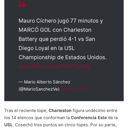
Mauro Cíchero jugó 77 minutos y
MARCÓ GOL con Charleston
Battery que perdió 4-1 vs San
Diego Loyal en la USL
Championship de Estados Unidos.
pic.twitter.com/lPzAPZd0Xe
— Mario Alberto Sánchez
(@MarioSanchezVe)
April 10, 2022
Tras el reciente tope,
Charleston
figura undécimo entre
los 14 elencos que conforman la
Conferencia Este
de la
USL
. Cosechó tres puntos en cinco topes. Por su parte,