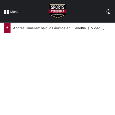
Sw
Menú
Andrés Giménez bajó los ánimos en Filadelfia (+Video)