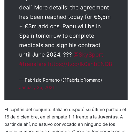
deal’. More details: the agreement
has been reached today for €5,5m
+ €3m add ons. Papu will be in
Spain tomorrow to complete
medicals and sign his contract
until June 2024. ???
@SkySport
#transfers
https://t.co/Ik0snbENQ8
— Fabrizio Romano (@FabrizioRomano)
January 25, 2021
El capitán del conjunto italiano disputó su último partido el
16 de diciembre, en el empate 1-1 frente a la
Juventus
. A
partir de ahí, no estuvo convocado en ninguno de los
nueve compromisos siguientes. Cerró su temporada en el