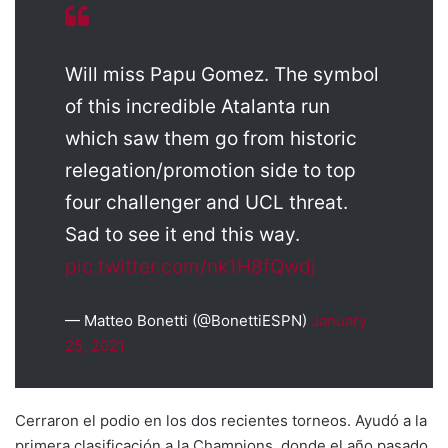
Will miss Papu Gomez. The symbol
of this incredible Atalanta run
which saw them go from historic
relegation/promotion side to top
four challenger and UCL threat.
Sad to see it end this way.
pic.twitter.com/nk1H8fQwdj
— Matteo Bonetti (@BonettiESPN)
January
25, 2021
Cerraron el podio en los dos recientes torneos. Ayudó a la
primera clasificación a la Champions, donde el año pasado