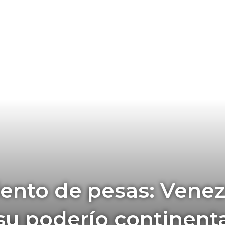
nto de pesas: Venezu
su poderío continent