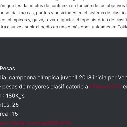
ón que les da un plus de confianza en función de los objetivos
nsolidar marcas, puntos y posiciones en el sistema de clasificac
os olímpicos y, quizá, rozar o igualar el tope histórico de clasif
tirá a su vez subir al podio en una o más oportunidades en Toki
 Pesas
ia, campeona olímpica juvenil 2018 inicia por Ven
pesas de mayores clasificatorio a
#Tokyo2020
e
l : 180Kgs
ntos: 25
ca : 15
m
pic.twitter.com/ppKIt8mfPp