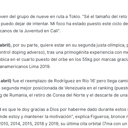
jóven del grupo de nueve en ruta a Tokio. “Sé el tamaño del ret
puedo dejar de intentar. Mi foco ha estado puesto este ciclo d
canos de la Juventud en Cali”.
bril),
por su parte, quiere estar en su segunda justa olímpica, pr
ntrol doping adverso), tras una primogénita experiencia con me
bica en el cuarto puesto del orbe en los 55kg por marcas gracias
anamericanos Lima 2019.
abril)
fue el reemplazo de Rodríguez en Río 16’ pero llega cam
a segunda mejor posicionada de Venezuela en el ranking (puest
g de Rumania, el retiro de Corea del Norte y el descarte de una 
ad es que le doy gracias a Dios por haberme dado durante estos
ónde estoy y mantener la motivación”, explica Figueroa, bronce 
10, 2014, 2015, 2018 y 2019, su última cita orbital (7ma con un 