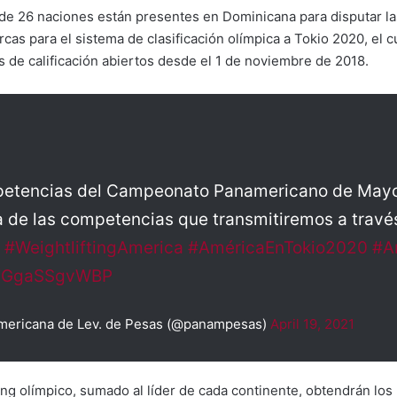
 26 naciones están presentes en Dominicana para disputar las 
cas para el sistema de clasificación olímpica a Tokio 2020, el c
s de calificación abiertos desde el 1 de noviembre de 2018.
mpetencias del Campeonato Panamericano de Mayo
 de las competencias que transmitiremos a través
#WeightliftingAmerica
#AméricaEnTokio2020
#A
om/GgaSSgvWBP
mericana de Lev. de Pesas (@panampesas)
April 19, 2021
ng olímpico, sumado al líder de cada continente, obtendrán los 