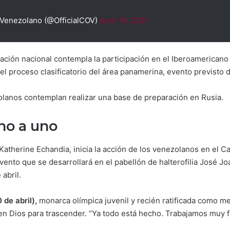
Venezolano (@OfficialCOV)
April 19, 2021
gación nacional contempla la participación en el Iberoamericano 
 el proceso clasificatorio del área panamerina, evento previsto d
olanos contemplan realizar una base de preparación en Rusia.
no a uno
n Katherine Echandia, inicia la acción de los venezolanos en 
ento que se desarrollará en el pabellón de halterofilia José J
 abril.
de abril),
monarca olímpica juvenil y recién ratificada como m
y en Dios para trascender. “Ya todo está hecho. Trabajamos muy fue