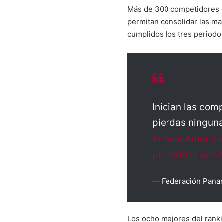
Más de 300 competidores de
permitan consolidar las mar
cumplidos los tres periodo
Inician las co
pierdas ninguna
#PesasAmérica
pic.twitter.c
— Federación Pana
Los ocho mejores del ranki