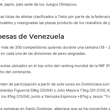
 de Japón, país sede de los Juegos Olímpicos.
as listas de atletas clasificados a Tokio por parte de la federac
tuables y reasignadas las plazas producto de los reanálisis de 
pesas de Venezuela
y más de 300 competidores quienes durante una semana (18 – 25
en cada una de las divisiones de peso asignadas.
stas ubicados en el top ocho del ranking mundial de la IWF (Fed
ho del continente.
rden de participación a partir de este lunes en Dominicana son
sleidys Figueroa 59kg (20/04) y Julio Mayora 73kg (20-21/0), K
 los 81kg (23/04), junto a Yaniuska Espinoza +87kg y Jesús “T
s semanas en Santo Domingo, albergue que se ha convertido e