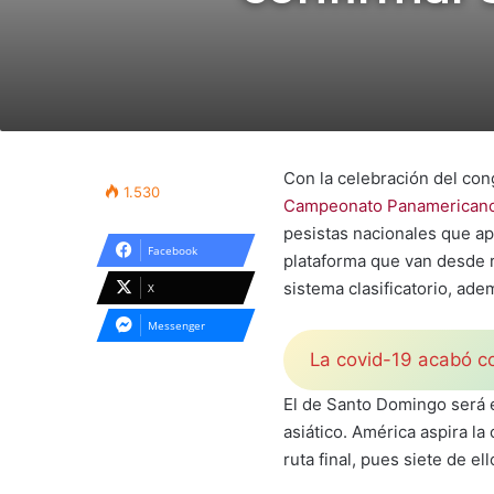
Con la celebración del cong
1.530
Campeonato Panamericano
pesistas nacionales que ap
Facebook
plataforma que van desde r
sistema clasificatorio, ade
X
Messenger
La covid-19 acabó c
El de Santo Domingo será e
asiático. América aspira l
ruta final, pues siete de e