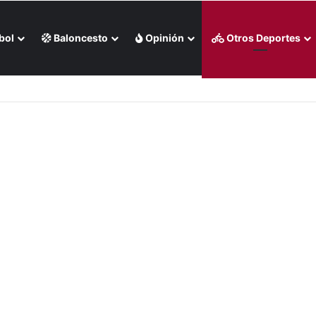
bol
Baloncesto
Opinión
Otros Deportes
 liga chilena