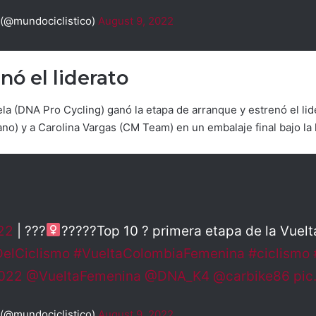
 (@mundociclistico)
August 9, 2022
nó el liderato
la (DNA Pro Cycling) ganó la etapa de arranque y estrenó el l
o) y a Carolina Vargas (CM Team) en un embalaje final bajo la l
22
| ???‍
?????Top 10 ? primera etapa de la Vuel
DelCiclismo
#VueltaColombiaFemenina
#ciclismo
022
@VueltaFemenina
@DNA_K4
@carbike86
pic
 (@mundociclistico)
August 9, 2022