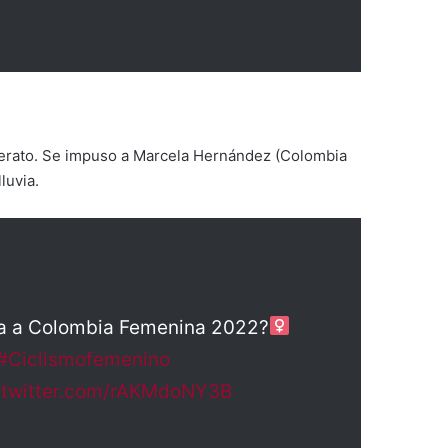
iderato. Se impuso a Marcela Hernández (Colombia
luvia.
ta a Colombia Femenina 2022?‍
#Ciclismofemenino
.twitter.com/rAKMdoNY3B