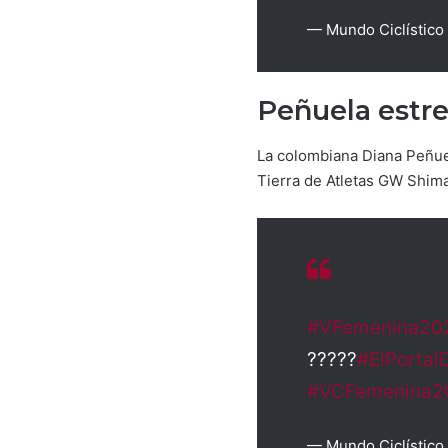
— Mundo Ciclístico
Peñuela estre
La colombiana Diana Peñue
Tierra de Atletas GW Shiman
#VFemenina20
?????
#ElPortal
#VCFemenina2
— Mundo Ciclístico