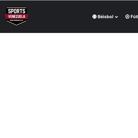
Béisbol
Fút
Última hora
Venezuela derrotó en penales a México y se coronó