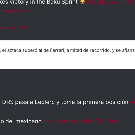
kes victory in the Baku Sprint
#AzerbaijanGP
#F
m/tdeXX74q9H
April 29, 2023
l azteca superó al de Ferrari, a mitad de recorrido, y se afianz
 DRS pasa a Leclerc y toma la primera posición
#
to del mexicano
pic.twitter.com/8LjEM2qlgt