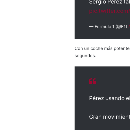
Sergio Perez ta
pic.twitter.co
— Formula 1 (@F1)
Con un coche más potente, e
segundos.
Pérez usando el
Gran movimien