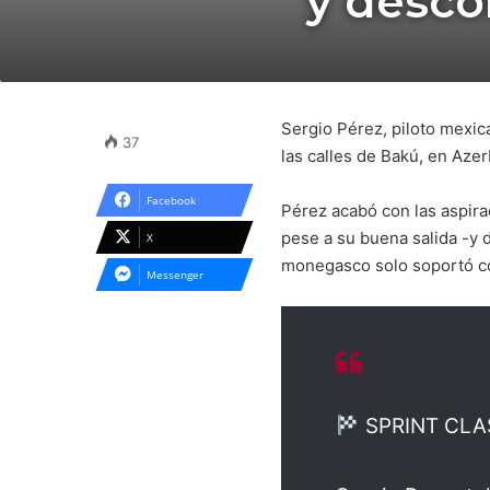
y desco
Sergio Pérez, piloto mexic
37
las calles de Bakú, en Azer
Facebook
Pérez acabó con las aspirac
pese a su buena salida -y 
X
monegasco solo soportó co
Messenger
SPRINT CLA