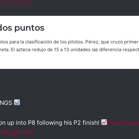
April 29, 2023
dos puntos
tos para la clasificación de los pilotos. Pérez, que cruzó prim
meta. El azteca redujo de 15 a 13 unidades las diferencia resp
INGS
n up into P8 following his P2 finish!
#Azerbaij
m/2P2gEDIKpl