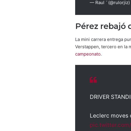
— Raul  (@rulorjiz)
Pérez rebajó 
La mini carrera entrega pun
Verstappen, tercero en la 
campeonato
.
DRIVER STAND
Leclerc moves o
pic.twitter.co