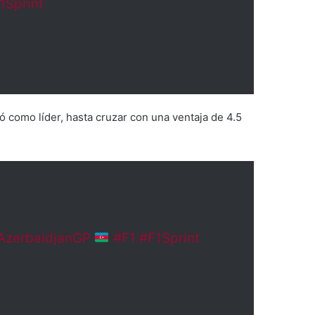
1Sprint
ó como líder, hasta cruzar con una ventaja de 4.5
AzerbaidjanGP
#F1
#F1Sprint