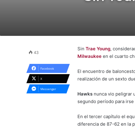
Sin
Trae Young
, considera
43
Milwaukee
en el cuarto c
Facebook
El encuentro de baloncesto
realización de un sexto due
X
Messenger
Hawks
nunca vio peligrar 
segundo período para irse
En el tercer capítulo el eq
diferencia de 87-62 en la p