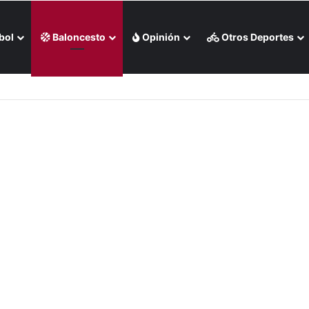
bol
Baloncesto
Opinión
Otros Deportes
o de Medias Rojas de Boston (+Video)