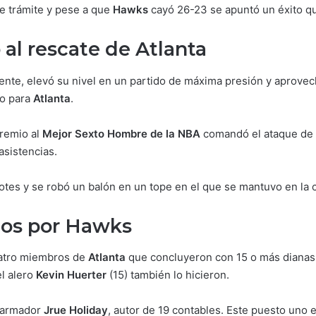
 de trámite y pese a que
Hawks
cayó 26-23 se apuntó un éxito q
 al rescate de Atlanta
plente, elevó su nivel en un partido de máxima presión y aprove
vo para
Atlanta
.
premio al
Mejor Sexto Hombre de la NBA
comandó el ataque de
asistencias.
otes y se robó un balón en un tope en el que se mantuvo en la
os por Hawks
uatro miembros de
Atlanta
que concluyeron con 15 o más dianas.
el alero
Kevin Huerter
(15) también lo hicieron.
 armador
Jrue Holiday
, autor de 19 contables. Este puesto uno