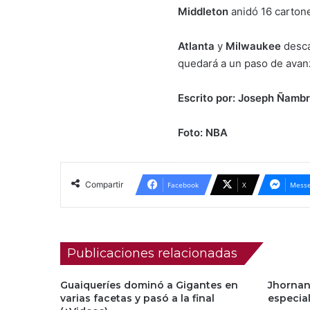
Middleton
anidó 16 cartone
Atlanta
y
Milwaukee
desca
quedará a un paso de avan
Escrito por: Joseph Ñambr
Foto: NBA
Compartir
Facebook
X
Messe
Publicaciones relacionadas
Guaiqueríes dominó a Gigantes en
Jhornan
varias facetas y pasó a la final
especia