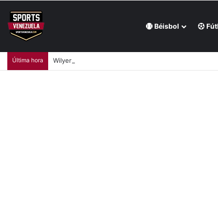
Béisbol
Fút
Última hora
Wilyer Abreu tuvo una jornada productiva en triunf