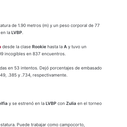
atura de 1.90 metros (m) y un peso corporal de 77
 en la
LVBP
.
a
desde la clase
Rookie
hasta la
A
y tuvo un
09 incogibles en 837 encuentros.
badas en 53 intentos. Dejó porcentajes de embasado
349, .385 y .734, respectivamente.
elfia
y se estrenó en la
LVBP
con
Zulia
en el torneo
 estatura. Puede trabajar como campocorto,