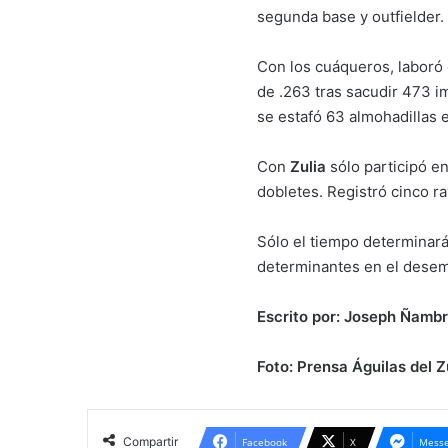
segunda base y outfielder.
Con los cuáqueros, laboró
de .263 tras sacudir 473 i
se estafó 63 almohadillas 
Con
Zulia
sólo participó en
dobletes. Registró cinco r
Sólo el tiempo determinará
determinantes en el desemp
Escrito por: Joseph Ñambr
Foto: Prensa Águilas del Z
Compartir
Facebook
X
Messe