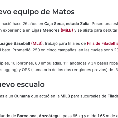
uevo equipo de Matos
e nació hace 26 años en
Caja Seca, estado Zulia
. Posee una est
on experiencia en
Ligas Menores
(MiLB)
y se alista para debutar
League Baseball
(MLB)
, trabajó para filiales de
Filis de Filadelfi
l bate. Promedió .250 en cinco campañas, en las cuales sonó 2
triples, 16 jonrones, 80 empujadas, 111 anotadas y 34 bases ro
(slugging) y OPS (sumatoria de los dos renglones previos) de .
uevo escualo
las a un
Cumana
que actuó en la
MiLB
para sucursales de
Filad
riundo de
Barcelona, Anzoátegui
, pesa 65 kg y mide 1.65 m de