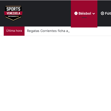
Béisbol
Fút
Última hora
Regatas Corrientes ficha al venezolano Elián Centeno