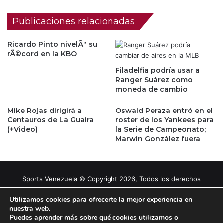
Publicaciones relacionadas
Ricardo Pinto nivelÃ³ su
rÃ©cord en la KBO
Filadelfia podría usar a
Ranger Suárez como
moneda de cambio
Mike Rojas dirigirá a
Oswald Peraza entró en el
Centauros de La Guaira
roster de los Yankees para
(+Video)
la Serie de Campeonato;
Marwin González fuera
Sports Venezuela © Copyright 2026, Todos los derechos
reservados |
Tema gestionado por Caissa Agency
Utilizamos cookies para ofrecerte la mejor experiencia en
nuestra web.
Puedes aprender más sobre qué cookies utilizamos o
Facebook
X
YouTube
Instagram