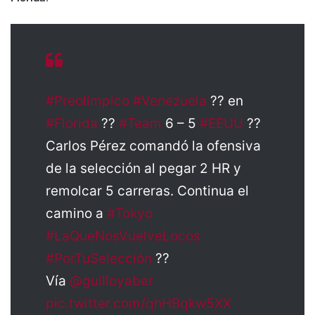
#Preolímpico
#Venezuela
?? en
#Florida
??
#Team
6 – 5
#EEUU
??
Carlos Pérez comandó la ofensiva
de la selección al pegar 2 HR y
remolcar 5 carreras. Continua el
camino a
#Tokyo
#LaQueNosVuelveLocos
#PorTuSelección
??
Vía
@guilloyaber
pic.twitter.com/qhHBqkw5XX