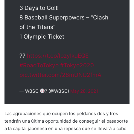
3 Days to Go!!!
8 Baseball Superpowers – "Clash
of the Titans"
1 Olympic Ticket
?️?
https://t.co/lozyIkuEQE
#RoadToTokyo
#Tokyo2020
pic.twitter.com/28mUNU2fmA
— WBSC
? (@WBSC)
May 28, 2021
Las agrupaciones que ocupen los peldaños dos y tres
tendrán una última oportunidad de conseguir el pasaporte
a la capital japonesa en una repesca que se llevará a cabo