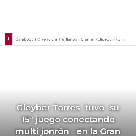
Wilyer Abreu brindó una exhibición de fuerza y Medias Rojas apaleó a Medias Blancas (+Video)
Gleyber Torres tuvo su
15° juego conectando
multi jonrón en la Gran