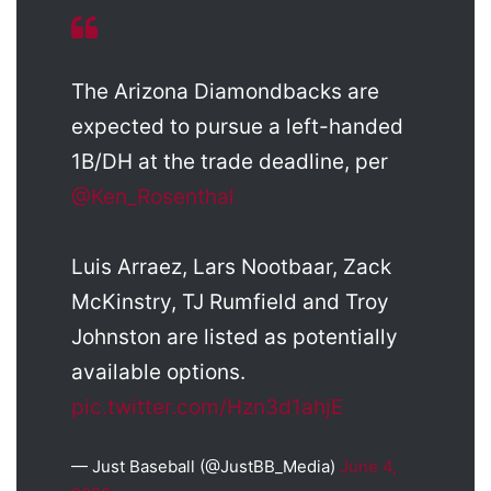
The Arizona Diamondbacks are
expected to pursue a left-handed
1B/DH at the trade deadline, per
@Ken_Rosenthal
Luis Arraez, Lars Nootbaar, Zack
McKinstry, TJ Rumfield and Troy
Johnston are listed as potentially
available options.
pic.twitter.com/Hzn3d1ahjE
— Just Baseball (@JustBB_Media)
June 4,