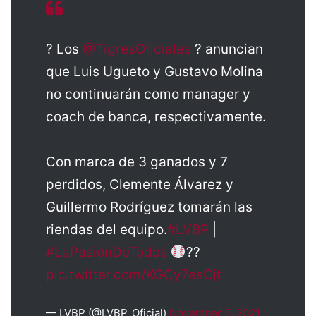
? Los
@TigresOficiales
? anuncian
que Luis Ugueto y Gustavo Molina
no continuarán como manager y
coach de banca, respectivamente.
Con marca de 3 ganados y 7
perdidos, Clemente Álvarez y
Guillermo Rodríguez tomarán las
riendas del equipo.
#LVBP
|
#LaPasiónDeTodos
??
pic.twitter.com/KGCy7esOjt
— LVBP (@LVBP_Oficial)
November 5, 2021