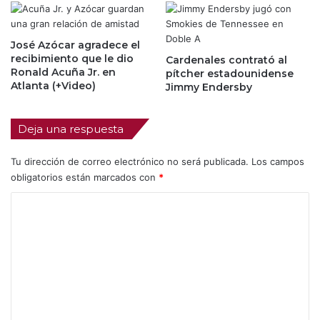
José Azócar agradece el
recibimiento que le dio
Cardenales contrató al
Ronald Acuña Jr. en
pítcher estadounidense
Atlanta (+Video)
Jimmy Endersby
Deja una respuesta
Tu dirección de correo electrónico no será publicada.
Los campos
obligatorios están marcados con
*
C
o
m
e
n
t