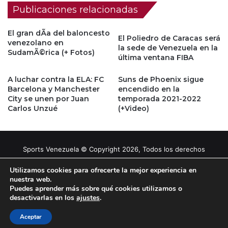
Publicaciones relacionadas
El gran dÃ­a del baloncesto
El Poliedro de Caracas será
venezolano en
la sede de Venezuela en la
SudamÃ©rica (+ Fotos)
última ventana FIBA
A luchar contra la ELA: FC
Suns de Phoenix sigue
Barcelona y Manchester
encendido en la
City se unen por Juan
temporada 2021-2022
Carlos Unzué
(+Video)
Sports Venezuela © Copyright 2026, Todos los derechos
reservados |
Tema gestionado por Caissa Agency
Utilizamos cookies para ofrecerte la mejor experiencia en
nuestra web.
Puedes aprender más sobre qué cookies utilizamos o
Facebook
X
YouTube
Instagram
desactivarlas en los
ajustes
.
Aceptar