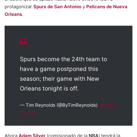
protagonizar
Spurs de San Antonio
y
Pelicans de Nueva
Orleans
.
Spurs become the 24th team to
have a game postponed this
season; their game with New
Orleans tonight is off.
— Tim Reynolds (@ByTimReynolds)
January
26, 2021
Ahora
Adam Silver
(comisionado de la
NBA
) tendrá la