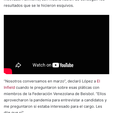
resultados que se le hicieron esquivos.
“Nosotros conversamos en marzo”, declaró López a
El
Infield
cuando le preguntaron sobre esas pláticas con
miembros de la Federación Venezolana de Beisbol. “Ellos
aprovecharon la pandemia para entrevistar a candidatos y
me preguntaron si estaba interesado para el cargo. Les
dije que sí”.