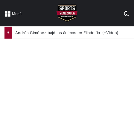
Sw
Menú
Andrés Giménez bajó los ánimos en Filadelfia (+Video)