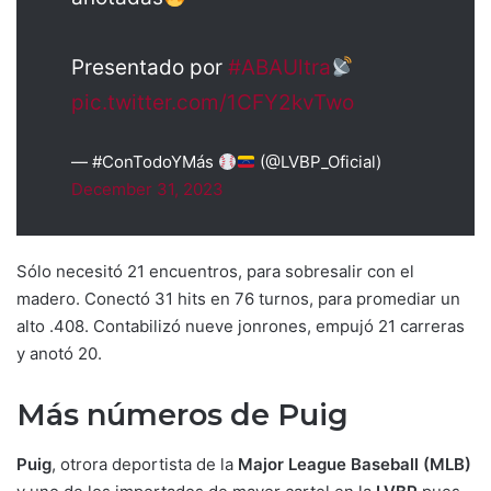
Presentado por
#ABAUltra
pic.twitter.com/1CFY2kvTwo
— #ConTodoYMás
(@LVBP_Oficial)
December 31, 2023
Sólo necesitó 21 encuentros, para sobresalir con el
madero. Conectó 31 hits en 76 turnos, para promediar un
alto .408. Contabilizó nueve jonrones, empujó 21 carreras
y anotó 20.
Más números de Puig
Puig
, otrora deportista de la
Major League Baseball (MLB)