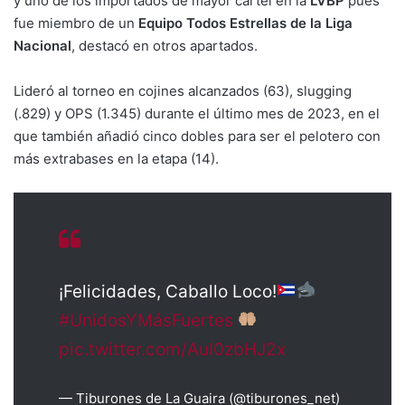
y uno de los importados de mayor cartel en la
LVBP
pues
fue miembro de un
Equipo Todos Estrellas de la Liga
Nacional
, destacó en otros apartados.
Lideró al torneo en cojines alcanzados (63), slugging
(.829) y OPS (1.345) durante el último mes de 2023, en el
que también añadió cinco dobles para ser el pelotero con
más extrabases en la etapa (14).
¡Felicidades, Caballo Loco!
#UnidosYMásFuertes
pic.twitter.com/AuI0zbHJ2x
— Tiburones de La Guaira (@tiburones_net)