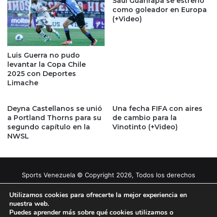
Saúl Guarirapa se estrenó
como goleador en Europa
(+Video)
Luis Guerra no pudo
levantar la Copa Chile
2025 con Deportes
Limache
Deyna Castellanos se unió
Una fecha FIFA con aires
a Portland Thorns para su
de cambio para la
segundo capítulo en la
Vinotinto (+Video)
NWSL
Sports Venezuela © Copyright 2026, Todos los derechos
reservados |
Tema gestionado por Caissa Agency
Utilizamos cookies para ofrecerte la mejor experiencia en
nuestra web.
Puedes aprender más sobre qué cookies utilizamos o
Facebook
X
YouTube
Instagram