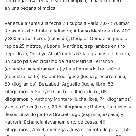
para llegar a 42 en la historia olímpica, la dama número 12
en una pedana olímpica.
Venezuela suma a la fecha 23 cupos a París 2024: Yulimar
Rojas en salto triple (atletismo); Alfonso Mestre en los 400
y 800 metros libres (natación); Douglas Gómez en pistola
rápida 25 metros, y Leonel Martínez, trap (ambos en tiro
deportivo); Omailyn Alcalá en los 57 kilogramos del boxeo,
un cupo país en ciclismo de ruta; Patricia Ferrando
(ecuestre, adiestramiento) y Luis Fernando Larrazábal
(ecuestre, salto); Raiber Rodríguez (lucha grecorromana,
60 kilogramos); Betzabeth Arguello (lucha libre, 53
kilogramos) y Soleymi Caraballo (lucha libre, 68
kilogramos) y Anthony Montero (lucha libre, 74 kilogramos)
y Jesús Cova (boxeo, 63.5 kilogramos); Rubén, Francisco y
Jesús Limardo junto a Grabiel Lugo (esgrima, espada) y
Katherin Echandia (levantamiento de pesas, 49
kilogramos), Anyelin Venegas (levantamiento de pesas, 59