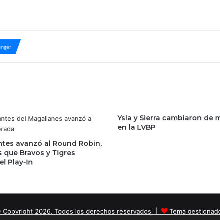
nger
Ysla y Sierra cambiaron de
en la LVBP
tes avanzó al Round Robin,
s que Bravos y Tigres
el Play-In
 Copyright 2026, Todos los derechos reservados |
Tema gestionad