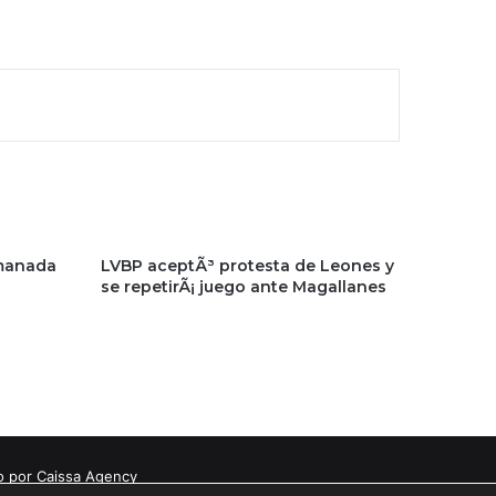
 manada
LVBP aceptÃ³ protesta de Leones y
se repetirÃ¡ juego ante Magallanes
o por Caissa Agency