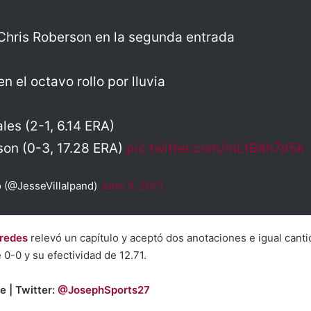
Chris Roberson en la segunda entrada
n el octavo rollo por lluvia
es (2-1, 6.14 ERA)
son (0-3, 17.28 ERA)
pic.twitter.com/mLtB4h7d5k
o (@JesseVillalpand)
June 3, 2021
redes
relevó un capítulo y aceptó dos anotaciones e igual canti
0-0 y su efectividad de 12.71.
e | Twitter:
@JosephSports27