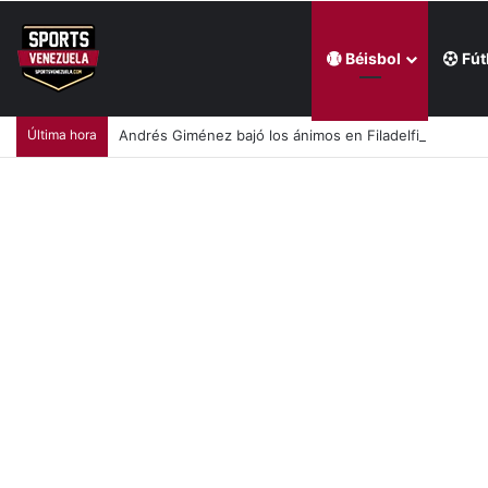
Béisbol
Fút
Última hora
Andrés Giménez bajó los ánimos en Filadelfia (+Vid