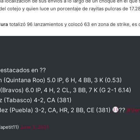
 localización de sus envíos a lo largo de un choque en el que
el cotejo y quien luce un porcentaje de rayitas pulcras de 17.28
Cura
totalizó 96 lanzamientos y colocó 63 en zona de strike, es
estacados en ??
 (Quintana Roo) 5.0 IP, 6 H, 4 BB, 3 K (0.53)
ravos) 6.0 IP, 4 H, 2 CL, 3 BB, 7 K (G 2-1 6.14)
z (Tabasco) 4-2, CA (381)
ez (Puebla) 3-2, CA, HR, 2 BB, CE (381)
??
#Ven
fapetit11)
June 3, 2021