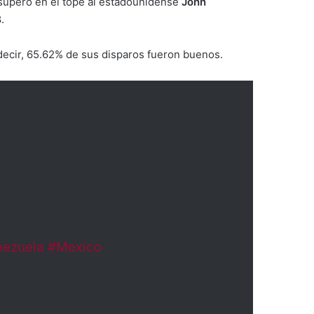
 superó en el tope al estadounidense
John
.
 decir, 65.62% de sus disparos fueron buenos.
ezuela
#Mexico