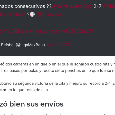
anados consecutivos ??
@GeneralesdDgo
2-7
@Nac
Imparables
?
@NoxMovil
/n6vFui2BNL
pic.twitter.com/wL0SDQht89
 Beisbol (@LigaMexBeis)
June 3, 2021
ptó dos carreras en un duelo en el que le sonaron cuatro hits y
 tres bases por bolas y recetó siete ponches en lo que fue su m
tuvo su segunda victoria de la cita y mejoró su récord a 2-1. Ex
ar en lo que resta de cita.
izó bien sus envíos