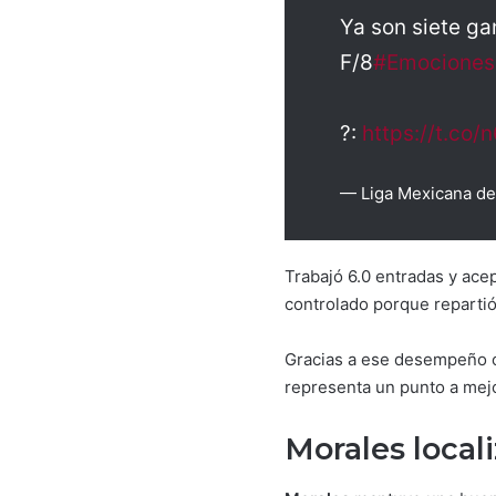
Ya son siete g
F/8
#Emociones
?️:
https://t.co
— Liga Mexicana de
Trabajó 6.0 entradas y ace
controlado porque repartió
Gracias a ese desempeño ob
representa un punto a mejor
Morales local