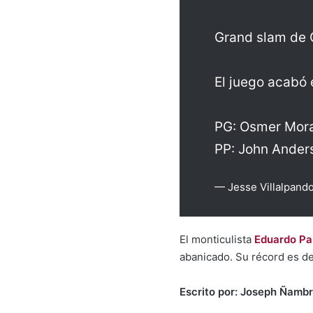
Grand slam de 
El juego acabó e
PG: Osmer Moral
PP: John Ander
— Jesse Villalpand
El monticulista
Eduardo Pa
abanicado. Su récord es de 
Escrito por: Joseph Ñambr