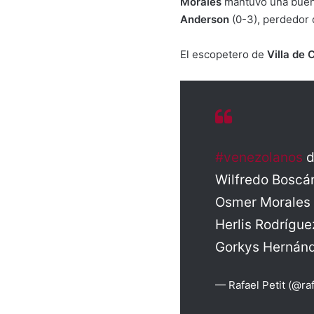
Morales
mantuvo una buena
Anderson
(0-3), perdedor d
El escopetero de
Villa de 
#venezolanos
d
Wilfredo Boscán
Osmer Morales (B
Herlis Rodrígue
Gorkys Hernánd
— Rafael Petit (@ra