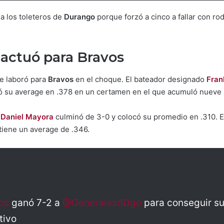
a los toleteros de
Durango
porque forzó a cinco a fallar con ro
actuó para Bravos
ue laboró para
Bravos
en el choque. El bateador designado
Fran
dejó su average en .378 en un certamen en el que acumuló nueve
a
Daniel Mayora
culminó de 3-0 y colocó su promedio en .310. 
tiene un average de .346.
os
ganó 7-2 a
@GeneralesdDgo
para conseguir su 
tivo