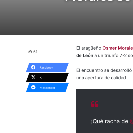
El aragüeño
Osmer Morale
61
de León
a un triunfo 7-2 s
Facebook
El encuentro se desarrolló
una apertura de calidad.
X
Messenger
¡Qué racha de