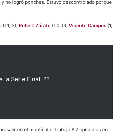
its y no logró ponches. Estuvo descontrolado porque
o
(1.1, 3),
Robert Zárate
(1.0, 0),
Vicente Campos
(1,
a la Serie Final. ??
resalir en el montículo. Trabajó 6.2 episodios en