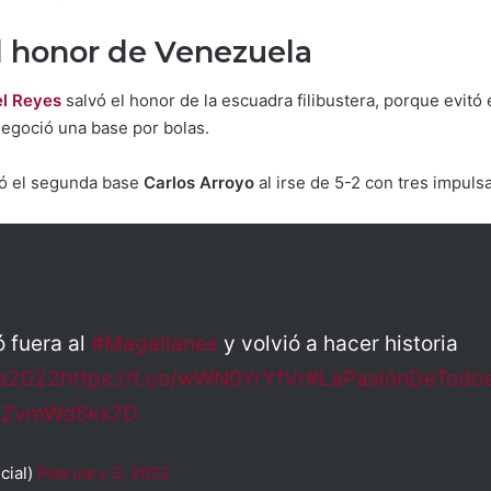
l honor de Venezuela
l Reyes
salvó el honor de la escuadra filibustera, porque evitó
negoció una base por bolas.
ó el segunda base
Carlos Arroyo
al irse de 5-2 con tres impuls
 fuera al
#Magallanes
y volvió a hacer historia
be2022
https://t.co/wWN0YrYfVr
#LaPasiónDeTodo
om/ZvmWd5kx7D
cial)
February 3, 2022