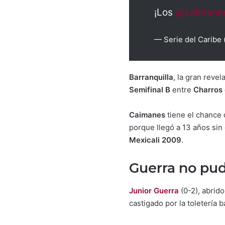
¡Los
@caimane
— Serie del Caribe
Barranquilla
, la gran reve
Semifinal B
entre
Charros 
Caimanes
tiene el chance d
porque llegó a 13 años si
Mexicali 2009
.
Guerra no pud
Junior Guerra
(0-2), abrid
castigado por la toletería b