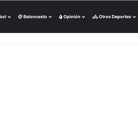
bol
Baloncesto
Opinión
Otros Deportes
 Milwaukee en casa (+Video)