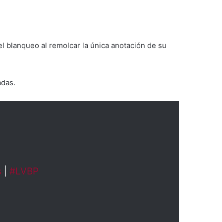
 el blanqueo al remolcar la única anotación de su
adas.
s
|
#LVBP