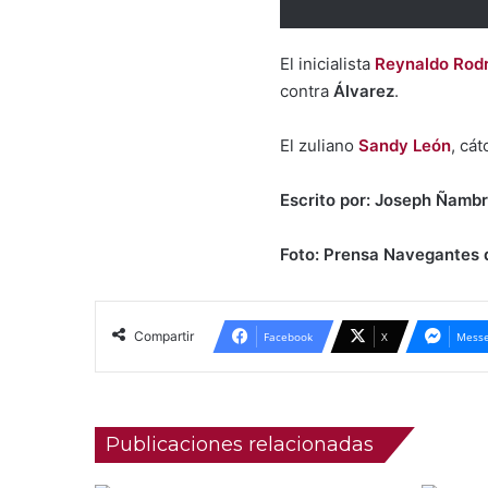
El inicialista
Reynaldo Rod
contra
Álvarez
.
El zuliano
Sandy León
, cá
Escrito por: Joseph Ñambr
Foto: Prensa Navegantes 
Compartir
Facebook
X
Messe
Publicaciones relacionadas