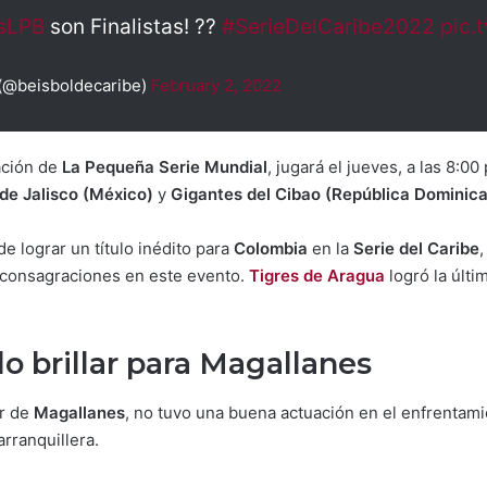
sLPB
son Finalistas! ??
#SerieDelCaribe2022
pic.
 (@beisboldecaribe)
February 2, 2022
lación de
La Pequeña Serie Mundial
, jugará el jueves, a las 8:00
de Jalisco (México)
y
Gigantes del Cibao (República Dominic
e lograr un título inédito para
Colombia
en la
Serie del Caribe
n consagraciones en este evento.
Tigres de Aragua
logró la últi
o brillar para Magallanes
or de
Magallanes
, no tuvo una buena actuación en el enfrentamie
arranquillera.