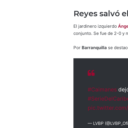
Reyes salvó e
El jardinero izquierdo
Ánge
conjunto. Se fue de 2-0 y 
Por
Barranquilla
se destac
#Caimanes
dejó
#SerieDelCari
pic.twitter.c
— LVBP (@LVBP_Ofi