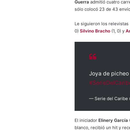
Guerra
admitió cuatro carr
sólo colocó 23 de 43 envío
Le siguieron los relevistas
0)
Silvino Bracho
(1, 0) y
A
Joya de picheo 
#SerieDelCari
— Serie del Caribe
El iniciador
Elinery García
blanco, recibió un hit y re