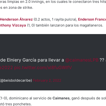
eras limpias en 2.0 innings, en los cuales le conectaron tres h
s en zona de strike.
Henderson Álvarez
(0.2 actos, 1 rayita pulcra),
Enderson Franc
nthony Vizcaya
(1, 0) también lanzaron para los magallaneros.
de Elniery García para llevar a
@caimanesLPB
?? 
be2022
pic.twitter.com/xl8fuGWlfV
 (@beisboldecaribe)
February 2, 2022
(1-0), dominicano al servicio de
Caimanes
, ganó después de sob
cetó tres ponchetes.