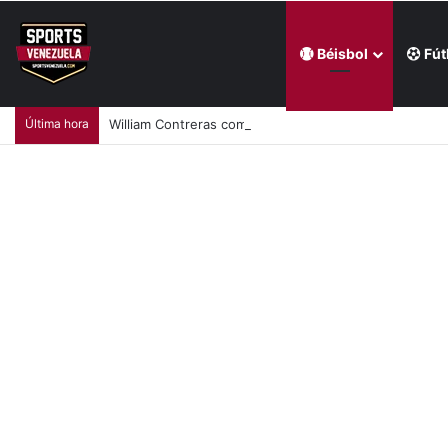
Béisbol
Fút
Última hora
William Contreras comandó victoria de Cerveceros de