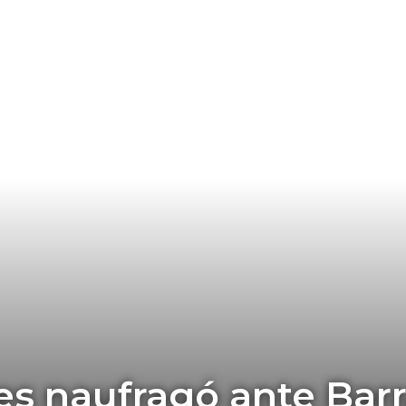
s naufragó ante Barr