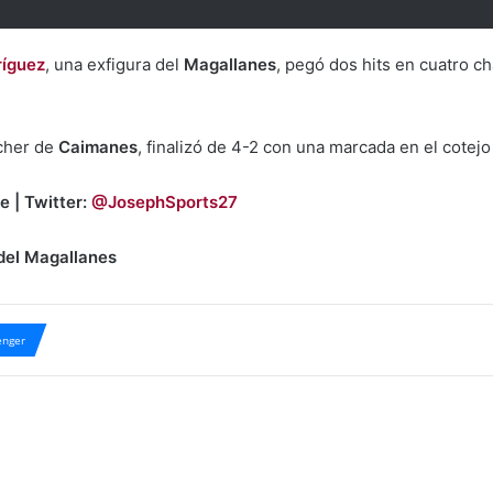
ríguez
, una exfigura del
Magallanes
, pegó dos hits en cuatro ch
tcher de
Caimanes
, finalizó de 4-2 con una marcada en el cotejo 
e | Twitter:
@JosephSports27
del Magallanes
nger